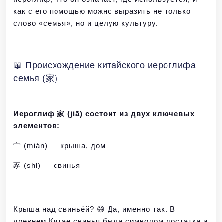
как с его помощью можно выразить не только
слово «семья», но и целую культуру.
📖 Происхождение китайского иероглифа
семья (家)
Иероглиф 家 (jiā) состоит из двух ключевых
элементов:
宀 (mián) — крыша, дом
豕 (shǐ) — свинья
Крыша над свиньёй? 😄 Да, именно так. В
древнем Китае свинья была символом достатка и