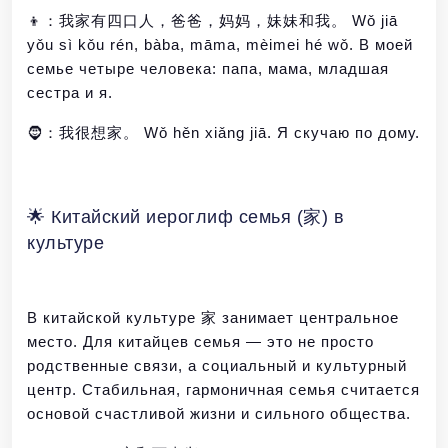
👦：我家有四口人，爸爸，妈妈，妹妹和我。 Wǒ jiā
yǒu sì kǒu rén, bàba, māma, mèimei hé wǒ. В моей
семье четыре человека: папа, мама, младшая
сестра и я.
🧔：我很想家。 Wǒ hěn xiǎng jiā. Я скучаю по дому.
🌟 Китайский иероглиф семья (家) в
культуре
В китайской культуре 家 занимает центральное
место. Для китайцев семья — это не просто
родственные связи, а социальный и культурный
центр. Стабильная, гармоничная семья считается
основой счастливой жизни и сильного общества.