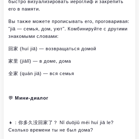
быстро визуализировать иероглиф и закрепить
его в памяти.
Вы также можете прописывать его, проговаривая:
"jiā — семья, дом, уют". Комбинируйте с другими
знакомыми словами:
回家 (huí jiā) — возвращаться домой
家里 (jiālǐ) — в доме, дома
全家 (quán jiā) — вся семья
💬
Мини-диалог
👧：你多久没回家了？ Nǐ duōjiǔ méi huí jiā le?
Сколько времени ты не был дома?