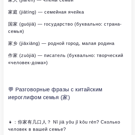
家庭 (jiātíng) — семейная ячейка
国家 (guójiā) — государство (буквально: страна-
семья)
家乡 (jiāxiāng) — родной город, малая родина
作家 (zuòjiā) — писатель (буквально: творческий
«человек-дома»)
💬 Разговорные фразы с китайским
иероглифом семья (家)
👧：你家有几口人？ Nǐ jiā yǒu jǐ kǒu rén? Сколько
человек в вашей семье?