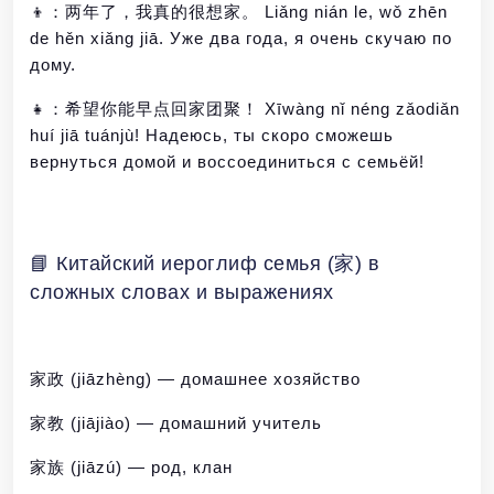
👦：两年了，我真的很想家。 Liǎng nián le, wǒ zhēn
de hěn xiǎng jiā. Уже два года, я очень скучаю по
дому.
👧：希望你能早点回家团聚！ Xīwàng nǐ néng zǎodiǎn
huí jiā tuánjù! Надеюсь, ты скоро сможешь
вернуться домой и воссоединиться с семьёй!
📘 Китайский иероглиф семья (家) в
сложных словах и выражениях
家政 (jiāzhèng) — домашнее хозяйство
家教 (jiājiào) — домашний учитель
家族 (jiāzú) — род, клан