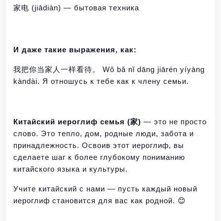
家电 (jiādiàn) — бытовая техника
И даже такие выражения, как:
我把你当家人一样看待。 Wǒ bǎ nǐ dāng jiārén yíyàng
kàndài. Я отношусь к тебе как к члену семьи.
Китайский иероглиф семья (家)
— это не просто
слово. Это тепло, дом, родные люди, забота и
принадлежность. Освоив этот иероглиф, вы
сделаете шаг к более глубокому пониманию
китайского языка и культуры.
Учите китайский с нами — пусть каждый новый
иероглиф становится для вас как родной. 😊