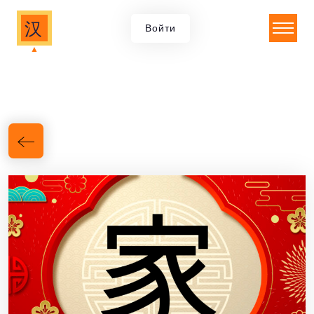
汉
Войти
▲